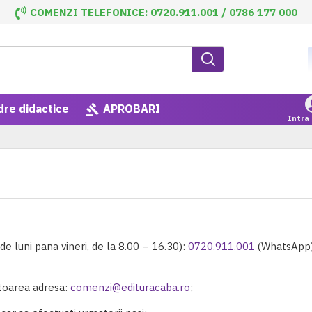
COMENZI TELEFONICE: 0720.911.001 / 0786 177 000
dre didactice
APROBARI
Intra 
e luni pana vineri, de la 8.00 – 16.30):
0720.911.001
(WhatsApp
atoarea adresa:
comenzi@edituracaba.ro
;