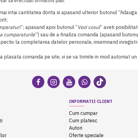
ar sa efectuati urmatorii pasi:
mai intai cantitatea dorita si apasand ulterior butonul “Adauga 
rit;
mparaturi
”; apasand apoi butonul “
Vezi cosul
” aveti posibilitat
a cumparaturile
”) sau de a finaliza comanda (apasand butonu
espectiv la completarea datelor personale, insemnand inregistra
a plasata comanda pe site, vi se va trimite in mod automat un
INFORMATII CLIENT
Cum cumpar
zi
Cum platesc
Autori
lor
Oferte speciale