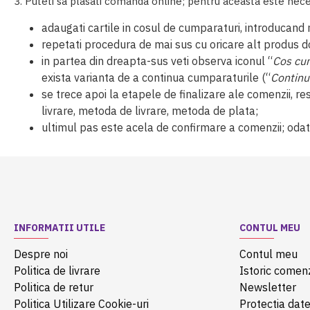
3. Puteti sa plasati comanda online; pentru aceasta este neces
adaugati cartile in cosul de cumparaturi, introducand 
repetati procedura de mai sus cu oricare alt produs do
in partea din dreapta-sus veti observa iconul “
Cos cu
exista varianta de a continua cumparaturile (“
Continu
se trece apoi la etapele de finalizare ale comenzii, r
livrare, metoda de livrare, metoda de plata;
ultimul pas este acela de confirmare a comenzii; odat
INFORMATII UTILE
CONTUL MEU
Despre noi
Contul meu
Politica de livrare
Istoric comen
Politica de retur
Newsletter
Politica Utilizare Cookie-uri
Protectia date