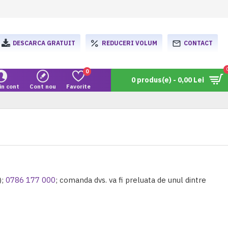
DESCARCA GRATUIT
REDUCERI VOLUM
CONTACT
0
0 produs(e) - 0,00 Lei
in cont
Cont nou
Favorite
);
0786 177 000
; comanda dvs. va fi preluata de unul dintre