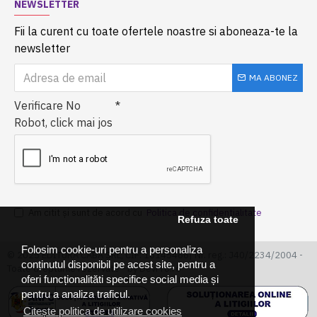
NEWSLETTER
Fii la curent cu toate ofertele noastre si aboneaza-te la
newsletter
MA ABONEZ
Verificare No
Robot, click mai jos
Am citit şi sunt de acord cu
Politica de confidentialitate
Refuza toate
Folosim cookie-uri pentru a personaliza
© 2025 EDITURA CABA SRL, CIF: 16145466| Nr. reg.: J40/2234/2004 -
conținutul disponibil pe acest site, pentru a
Toate drepturile rezervate - by DevPro.ro
oferi funcționalităti specifice social media și
pentru a analiza traficul.
Citește politica de utilizare cookies