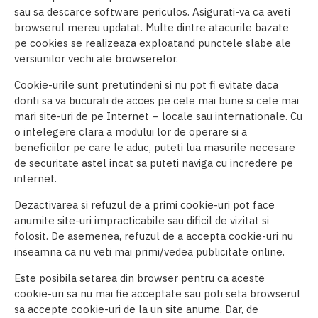
sau sa descarce software periculos. Asigurati-va ca aveti
browserul mereu updatat. Multe dintre atacurile bazate
pe cookies se realizeaza exploatand punctele slabe ale
versiunilor vechi ale browserelor.
Cookie-urile sunt pretutindeni si nu pot fi evitate daca
doriti sa va bucurati de acces pe cele mai bune si cele mai
mari site-uri de pe Internet – locale sau internationale. Cu
o intelegere clara a modului lor de operare si a
beneficiilor pe care le aduc, puteti lua masurile necesare
de securitate astel incat sa puteti naviga cu incredere pe
internet.
Dezactivarea si refuzul de a primi cookie-uri pot face
anumite site-uri impracticabile sau dificil de vizitat si
folosit. De asemenea, refuzul de a accepta cookie-uri nu
inseamna ca nu veti mai primi/vedea publicitate online.
Este posibila setarea din browser pentru ca aceste
cookie-uri sa nu mai fie acceptate sau poti seta browserul
sa accepte cookie-uri de la un site anume. Dar, de