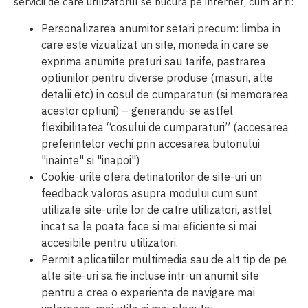
servicii de care utilizatorul se bucura pe internet, cum ar fi:
Personalizarea anumitor setari precum: limba in
care este vizualizat un site, moneda in care se
exprima anumite preturi sau tarife, pastrarea
optiunilor pentru diverse produse (masuri, alte
detalii etc) in cosul de cumparaturi (si memorarea
acestor optiuni) – generandu-se astfel
flexibilitatea “cosului de cumparaturi” (accesarea
preferintelor vechi prin accesarea butonului
"inainte" si "inapoi")
Cookie-urile ofera detinatorilor de site-uri un
feedback valoros asupra modului cum sunt
utilizate site-urile lor de catre utilizatori, astfel
incat sa le poata face si mai eficiente si mai
accesibile pentru utilizatori.
Permit aplicatiilor multimedia sau de alt tip de pe
alte site-uri sa fie incluse intr-un anumit site
pentru a crea o experienta de navigare mai