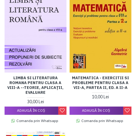
LIMBA SI LITERATURA
MATEMATICA - EXERCITII SI
ROMANA PENTRU CLASA A
PROBLEME PENTRU CLASA A
VIII-A --TEORIE, APLICAŢII,
VII-A, PARTEA II, ED. A II-A
EVALUARE
10,00 Lei
30,00 Lei
ADAUGĂ ÎN COŞ
ADAUGĂ ÎN COŞ
Comanda prin Whatsapp
Comanda prin Whatsapp