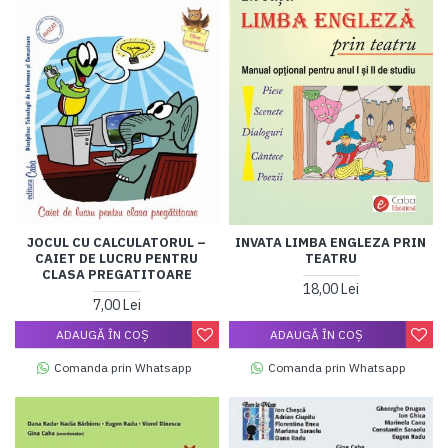
JOCUL CU CALCULATORUL –
INVATA LIMBA ENGLEZA PRIN
CAIET DE LUCRU PENTRU
TEATRU
CLASA PREGATITOARE
18,00 Lei
7,00 Lei
ADAUGĂ ÎN COŞ
ADAUGĂ ÎN COŞ
Comanda prin Whatsapp
Comanda prin Whatsapp