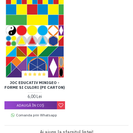
JOC EDUCATIV MINIGEO -
FORME SI CULORI (PE CARTON)
6,00 Lei
ADAUGĂ ÎN COŞ
Comanda prin Whatsapp
Ai ajuns la sfarsitul listei!