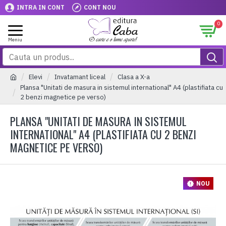
INTRA IN CONT
CONT NOU
0
Elevi
Invatamant liceal
Clasa a X-a
Plansa "Unitati de masura in sistemul international" A4 (plastifiata cu
2 benzi magnetice pe verso)
PLANSA "UNITATI DE MASURA IN SISTEMUL
INTERNATIONAL" A4 (PLASTIFIATA CU 2 BENZI
MAGNETICE PE VERSO)
NOU