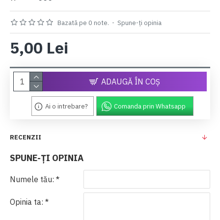
Bazată pe 0 note.
-
Spune-ţi opinia
5,00 Lei
ADAUGĂ ÎN COŞ
Ai o intrebare?
Comanda prin Whatsapp
RECENZII
SPUNE-ŢI OPINIA
Numele tău:
Opinia ta: