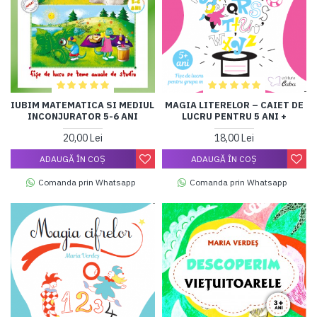
IUBIM MATEMATICA SI MEDIUL
MAGIA LITERELOR – CAIET DE
INCONJURATOR 5-6 ANI
LUCRU PENTRU 5 ANI +
20,00 Lei
18,00 Lei
ADAUGĂ ÎN COŞ
ADAUGĂ ÎN COŞ
Comanda prin Whatsapp
Comanda prin Whatsapp