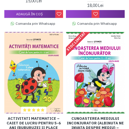
15,00 Lei
18,00 Lei
ADAUGĂ ÎN COŞ
Comanda prin Whatsapp
Comanda prin Whatsapp
STOC LIMITAT
ACTIVITATI MATEMATICE –
CUNOASTEREA MEDIULUI
CAIET DE LUCRU PENTRU 5-6
INCONJURATOR (ALBINUTA NE
ANI (BUBURUZEI II PLACE
INVATA DESPRE MEDIU) –