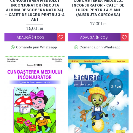
CUNOASTEREA MEDIULUI
CUNOASTEREA MEDIULUI
INCONJURATOR (MICUTA
INCONJURATOR - CAIET DE
ALBINA DESCOPERA NATURA)
LUCRU PENTRU 4-5 ANI
– CAIET DE LUCRU PENTRU 3-4
(ALBINUTA CURIOASA)
ANI
17,00 Lei
15,00 Lei
ADAUGĂ ÎN COŞ
ADAUGĂ ÎN COŞ
Comanda prin Whatsapp
Comanda prin Whatsapp