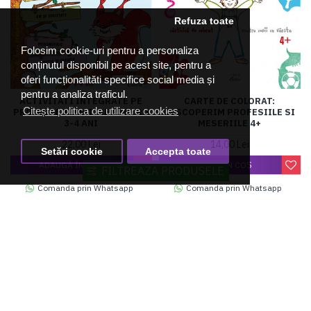
Refuza toate
Folosim cookie-uri pentru a personaliza
conținutul disponibil pe acest site, pentru a
oferi funcționalităti specifice social media și
pentru a analiza traficul.
ACTIVITATI INTEGRATE PE
CARTE DE COLORAT:
Citește politica de utilizare cookies
PROIECTE TEMATICE PENTRU
DESCOPERIM PROFESIILE SI
3-4 ANI
MESERIILE 4+
22,00 Lei
14,00 Lei
Setări cookie
Accepta toate
ADAUGĂ ÎN COŞ
ADAUGĂ ÎN COŞ
FILTREAZA PRODUSELE
Comanda prin Whatsapp
Comanda prin Whatsapp