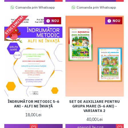
Comanda prin Whatsapp
Comanda prin Whatsapp
STOC LIMITAT
NOU
NOU
ÎNDRUMĂTOR METODIC 5-6
SET DE AUXILIARE PENTRU
ANI - ALFI NE ÎNVAȚĂ
GRUPA MARE (5-6 ANI) -
VARIANTA 2
18,00 Lei
40,00 Lei
ADAUGĂ ÎN COŞ