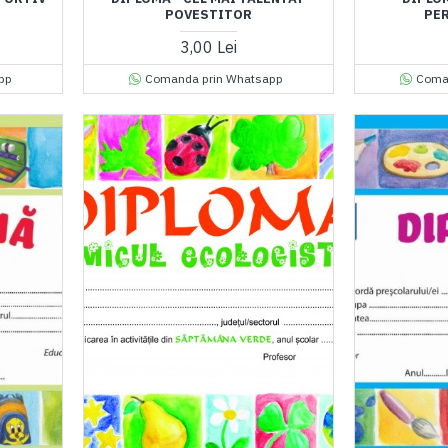
POVESTITOR
PE
3,00 Lei
pp
Comanda prin Whatsapp
Coma