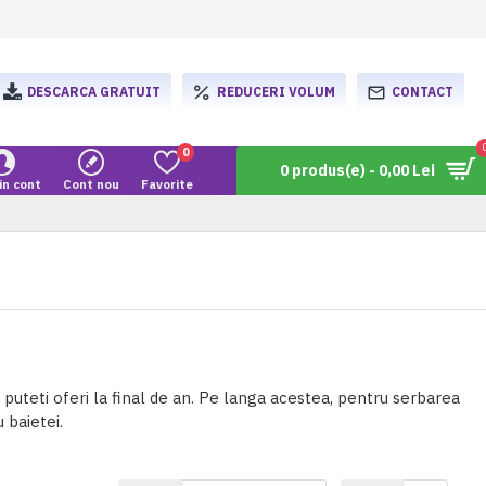
DESCARCA GRATUIT
REDUCERI VOLUM
CONTACT
0
0 produs(e) - 0,00 Lei
in cont
Cont nou
Favorite
uteti oferi la final de an. Pe langa acestea, pentru serbarea
 baietei.