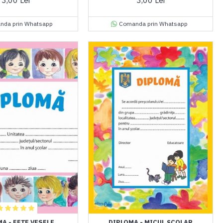
3,00 Lei
3,00 Lei
nda prin Whatsapp
Comanda prin Whatsapp
A - FEȚE VESELE
DIPLOMA - MICUL ȘCOLAR