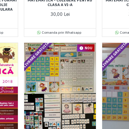
E FORMAT
MATEMATICA - CULEGERE PENTRU
MATEMATICA
OLIE
CLASA A VI-A
C
IULARA
30,00 Lei
pp
Comanda prin Whatsapp
Coma
LIVRARE GRATUITA
LIVRARE GRATUITA
NOU