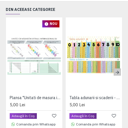
DIN ACEEASI CATEGORIE
NOU
Plansa "Unitati de masura in sistemul international" A4 (plastifiata cu 2 benzi magnetice pe verso)
Tabla adunarii si scaderii - A4 (plastifiata+2 benzi magnetice pe verso)
5,00 Lei
5,00 Lei
Adaugă în Coş
Adaugă în Coş
Comanda prin Whatsapp
Comanda prin Whatsapp