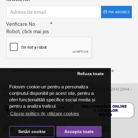
MA ABONEZ
Verificare No
Robot, click mai jos
Am citit şi sunt de acord cu
Politica de confidentialitate
Refuza toate
Folosim cookie-uri pentru a personaliza
© 2025 EDITURA CABA SRL, CIF: 16145466| Nr. reg.: J40/2234/2004 -
conținutul disponibil pe acest site, pentru a
Toate drepturile rezervate - by DevPro.ro
oferi funcționalităti specifice social media și
pentru a analiza traficul.
Citește politica de utilizare cookies
Setări cookie
Accepta toate