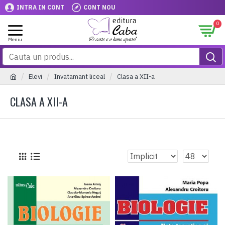
INTRA IN CONT
CONT NOU
0
Elevi
Invatamant liceal
Clasa a XII-a
CLASA A XII-A