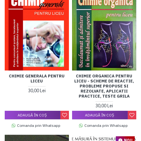
CHIMIE GENERALA PENTRU
CHIMIE ORGANICA PENTRU
LICEU
LICEU - SCHEME DE REACTIE,
PROBLEME PROPUSE SI
30,00 Lei
REZOLVATE, APLICATII
PRACTICE, TESTE GRILA
30,00 Lei
ADAUGĂ ÎN COŞ
ADAUGĂ ÎN COŞ
Comanda prin Whatsapp
Comanda prin Whatsapp
NOU