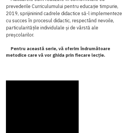
prevederile
Curriculumului
pentru educație
timpurie,
2019,
sprijininind
cadrele
didactice
să-l
implementeze
cu
succes
în procesul
didactic,
respectând
nevoile,
particularitățile
individulale
și
de
vârstă
ale
preșcolarilor.
Pentru această serie, vă oferim îndrumătoare
metodice care vă vor ghida prin fiecare lecție.