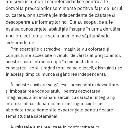
ani,
și
vin
în
ajutorul
cadrelor
didactice
pentru
a
le
dezvolta preșcolarilor
sentimente
pozitive
față
de
lucrul
cu
cartea,
prin
activitățile
independente
de căutare
ș
i
descoperire
a
informațiilor
noi.
Ele
au
scopul
de
a
le
evalua
cunoștințele,
abilitățile însușite în urma derulării
unui proiect tematic sau a unei teme săptâmânale
independente.
Prin
exercițiile
distractive,
imaginile
viu
colorate
și
conținuturile
accesibile
nivelului de
vârstă
al
preșcolarilor,
aceste
caiete
introduc
copiii
în
minunata
lume
a
cunoașterii,
copiii simțind totul ca pe o joacă, obișnuindu-se
în același timp cu munca și gândirea independentă.
În
aceste
auxiliare
se
găsesc
s
arcini
pentru
dezvoltarea
și
îmbogățirea
vocabularului,
pentru dezvotarea
imaginației, a îndemânării, sarcini cu caracter integrat
și
interdisciplinar, deoarece
într-un
singur
caiet
sunt
abordate
toate
domeniile
experențiale
pentru
fiecare
temă studiată săptămânal.
Auxiliarele
sunt
realizate
în
conformitate
cu