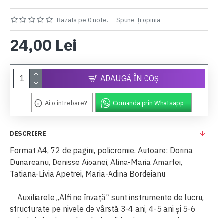
Bazată pe 0 note.
-
Spune-ţi opinia
24,00 Lei
ADAUGĂ ÎN COŞ
Ai o intrebare?
Comanda prin Whatsapp
DESCRIERE
Format A4, 72 de pagini, policromie. Autoare: Dorina
Dunareanu, Denisse Aioanei, Alina-Maria Amarfei,
Tatiana-Livia Apetrei, Maria-Adina Bordeianu
Auxiliarele
,,Alfi
ne
învață”
sunt
instrumente
de
lucru,
structurate
pe
nivele
de
vârstă 3-4
ani,
4-5
ani
și
5-6