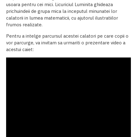
usoara pentru cei mici. Licuriciul Luminita ghideaza
prichuindeii de grupa mica la inceputul minunatei lor
calatorii in lumea matematicii, cu ajutorul ilustratiilor
frumos realizate.
Pentru a intelge parcursul acestei calatori pe care copii o
vor parcurge, va invitam sa urmariti o prezentare video a
acestui caiet: