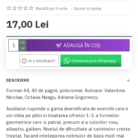
Bazată pe 0 note.
-
Spune-ţi opinia
17,00 Lei
ADAUGĂ ÎN COŞ
Ai o intrebare?
Comanda prin Whatsapp
DESCRIERE
Format A4, 40 de pagini, policromie. Autoare: Valentina
Nicolae, Octavia Neagu, Adriana Grigorescu
Auxiliarul cuprinde o gama diversificata de exercitii care ii
vor initia pe pitici in invatarea cifrelor 1-3, a formelor
geometrice cerc si patrat, precum si a culorilor rosu,
albastru, galben. Nivelul de dificultate al cerintelor creste
treptat, facand intelegerea notinulor de baza mult mai