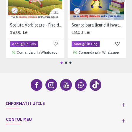
Steluta Vorbitoare - Fise de Educarea limbajului pentru grupa mijlocie pentru 4-5 ani
Scanteioara licurici ii invata pe cei mici - Activitati matematice pentru 4-5 ani
18,00 Lei
18,00 Lei
Adaugă în Coş
Adaugă în Coş
Comanda prin Whatsapp
Comanda prin Whatsapp
INFORMATII UTILE
CONTUL MEU