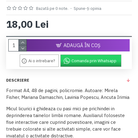
Bazată pe 0 note.
-
Spune-ţi opinia
18,00 Lei
ADAUGĂ ÎN COŞ
Ai o intrebare?
Comanda prin Whatsapp
DESCRIERE
Format A4, 48 de pagini, policromie. Autoare: Mirela
Fisher, Mariana Damaschin, Lavinia Popescu, Ancuta Irimia
Micul licurici ii ghideaza cu pasi mici pe prichindei in
deprinderea tainelor limbii romane. Auxiliarul foloseste
fise interactive care cuprind povestioare, imagini ce
trebuie colorate si alte activitati simple, care vor face
invatatul o activitate distractive.