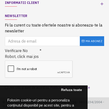
INFORMATII CLIENT
NEWSLETTER
Fii la curent cu toate ofertele noastre si aboneaza-te la
newsletter
MA ABONEZ
Verificare No
Robot, click mai jos
Am citit şi sunt de acord cu
Politica de confidentialitate
Refuza toate
Folosim cookie-uri pentru a personaliza
© 2025 EDITURA CABA SRL, CIF: 16145466| Nr. reg.: J40/2234/2004 -
conținutul disponibil pe acest site, pentru a
Toate drepturile rezervate - by DevPro.ro