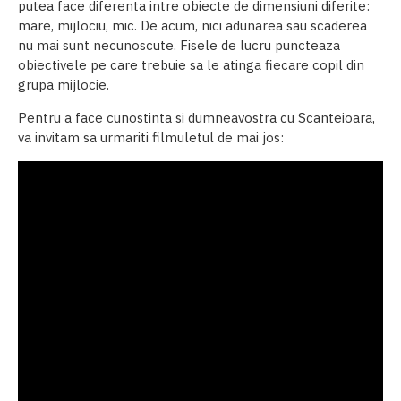
putea face diferenta intre obiecte de dimensiuni diferite:
mare, mijlociu, mic. De acum, nici adunarea sau scaderea
nu mai sunt necunoscute. Fisele de lucru puncteaza
obiectivele pe care trebuie sa le atinga fiecare copil din
grupa mijlocie.
Pentru a face cunostinta si dumneavostra cu Scanteioara,
va invitam sa urmariti filmuletul de mai jos: