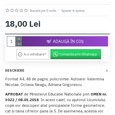
Bazată pe 0 note.
-
Spune-ţi opinia
18,00 Lei
ADAUGĂ ÎN COŞ
Ai o intrebare?
Comanda prin Whatsapp
DESCRIERE
Format A4, 48 de pagini, policromie. Autoare: Valentina
Nicolae, Octavia Neagu, Adriana Grigorescu
APROBAT
de Ministerul Educatie Nationale prin
OMEN nr.
3022 / 08.01.2018
. In acest caiet, cu ajutorul Licuriciului,
copiii vor descoperi atat principalele forme geometrice,
cat si taina cifrelor pana la 5. De asemenea, acestia vor