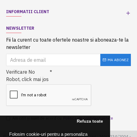
INFORMATII CLIENT
NEWSLETTER
Fii la curent cu toate ofertele noastre si aboneaza-te la
newsletter
MA ABONEZ
Verificare No
Robot, click mai jos
Am citit şi sunt de acord cu
Politica de confidentialitate
Refuza toate
Folosim cookie-uri pentru a personaliza
© 2025 EDITURA CABA SRL, CIF: 16145466| Nr. reg.: J40/2234/2004 -