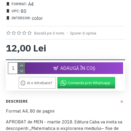
A4
FORMAT:
80
UPC:
color
INTERIOR:
Bazată pe 0 note.
-
Spune-ţi opinia
12,00 Lei
ADAUGĂ ÎN COŞ
Ai o intrebare?
Comanda prin Whatsapp
DESCRIERE
Format A4, 80 de pagini
APROBAT de MEN - martie 2018. Editura Caba va invita sa
descoperiti „Matematica si explorarea mediului– fise de