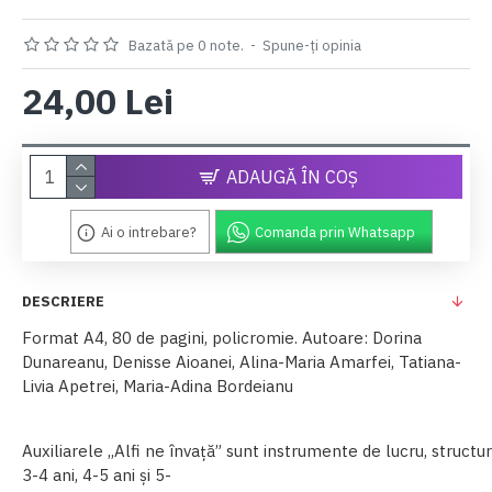
Bazată pe 0 note.
-
Spune-ţi opinia
24,00 Lei
ADAUGĂ ÎN COŞ
Ai o intrebare?
Comanda prin Whatsapp
DESCRIERE
Format A4, 80 de pagini, policromie. Autoare: Dorina
Dunareanu, Denisse Aioanei, Alina-Maria Amarfei, Tatiana-
Livia Apetrei, Maria-Adina Bordeianu
Auxiliarele
,,Alfi
ne
învață”
sunt
instrumente
de
lucru,
structu
3-4
ani,
4-5
ani
și
5-