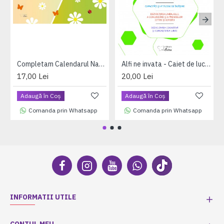
Completam Calendarul Naturii - Fise de lucru pentru intalnirea de dimineata (A4, coperta plastifiata)
Alfi ne invata - Caiet de lucru pentru 3-4 ani, volumul I (saptamanile 1 - 17)
17,00 Lei
20,00 Lei
Adaugă în Coş
Adaugă în Coş
Comanda prin Whatsapp
Comanda prin Whatsapp
INFORMATII UTILE