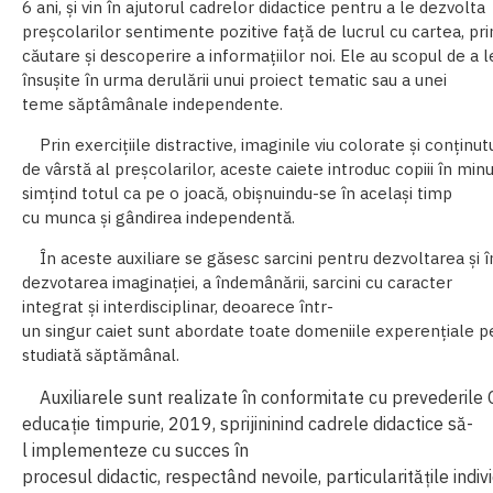
6
ani,
și
vin
în
ajutorul
cadrelor
didactice
pentru
a
le
dezvolta
preșcolarilor
sentimente
pozitive
față
de
lucrul
cu
cartea,
pri
căutare
ș
i
descoperire
a
informațiilor
noi.
Ele
au
scopul
de
a
l
însușite în urma derulării unui proiect tematic sau a unei
teme săptâmânale independente.
Prin
exercițiile
distractive,
imaginile
viu
colorate
și
conținutu
de
vârstă
al
preșcolarilor,
aceste
caiete
introduc
copiii
în
minu
simțind totul ca pe o joacă, obișnuindu-se în același timp
cu munca și gândirea independentă.
În
aceste
auxiliare
se
găsesc
s
arcini
pentru
dezvoltarea
și
î
dezvotarea imaginației, a îndemânării, sarcini cu caracter
integrat
și interdisciplinar, deoarece
într-
un
singur
caiet
sunt
abordate
toate
domeniile
experențiale
p
studiată săptămânal.
Auxiliarele
sunt
realizate
în
conformitate
cu
prevederile
educație
timpurie,
2019,
sprijininind
cadrele
didactice
să-
l
implementeze
cu
succes
în
procesul
didactic,
respectând
nevoile,
particularitățile
indiv