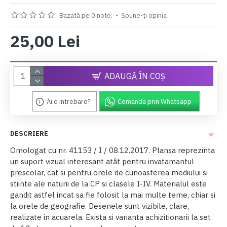
Bazată pe 0 note.
-
Spune-ţi opinia
25,00 Lei
ADAUGĂ ÎN COŞ
Ai o intrebare?
Comanda prin Whatsapp
DESCRIERE
Omologat cu nr. 41153 / I / 08.12.2017. Plansa reprezinta
un suport vizual interesant atât pentru invatamantul
prescolar, cat si pentru orele de cunoasterea mediului si
stiinte ale naturii de la CP si clasele I-IV. Materialul este
gandit astfel incat sa fie folosit la mai multe teme, chiar si
la orele de geografie. Desenele sunt vizibile, clare,
realizate in acuarela. Exista si varianta achizitionarii la set