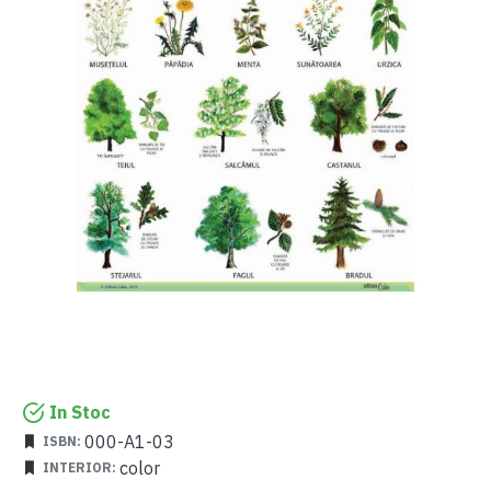
In Stoc
000-A1-03
ISBN:
color
INTERIOR: