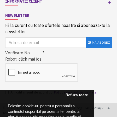
INFORMATII CLIENT
NEWSLETTER
Fii la curent cu toate ofertele noastre si aboneaza-te la
newsletter
MA ABONEZ
Verificare No
Robot, click mai jos
Am citit şi sunt de acord cu
Politica de confidentialitate
Refuza toate
Folosim cookie-uri pentru a personaliza
© 2025 EDITURA CABA SRL, CIF: 16145466| Nr. reg.: J40/2234/2004 -
conținutul disponibil pe acest site, pentru a
Toate drepturile rezervate - by DevPro.ro
oferi funcționalităti specifice social media și