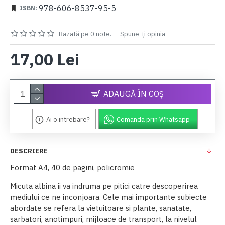
978-606-8537-95-5
ISBN:
Bazată pe 0 note.
-
Spune-ţi opinia
17,00 Lei
ADAUGĂ ÎN COŞ
Ai o intrebare?
Comanda prin Whatsapp
DESCRIERE
Format A4, 40 de pagini, policromie
Micuta albina ii va indruma pe pitici catre descoperirea
mediului ce ne inconjoara. Cele mai importante subiecte
abordate se refera la vietuitoare si plante, sanatate,
sarbatori, anotimpuri, mijloace de transport, la nivelul