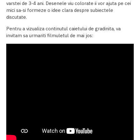
varstei de 3-4 ani. Desenele viu colorate ii vor ajuta pe cei
mici sa-si formeze o idee clara despre subiectele
discutate.
Pentru a vizualiza continutul caietului de gradinita, va
invitam sa urmariti filmuletul de mai jos: