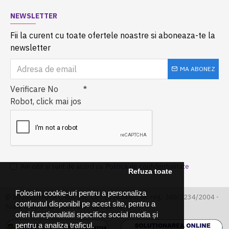
NEWSLETTER
Fii la curent cu toate ofertele noastre si aboneaza-te la
newsletter
MA ABONEZ
Verificare No
Robot, click mai jos
Am citit şi sunt de acord cu
Politica de confidentialitate
Refuza toate
Folosim cookie-uri pentru a personaliza
© 2025 EDITURA CABA SRL, CIF: 16145466| Nr. reg.: J40/2234/2004 -
conținutul disponibil pe acest site, pentru a
Toate drepturile rezervate - by DevPro.ro
oferi funcționalităti specifice social media și
pentru a analiza traficul.