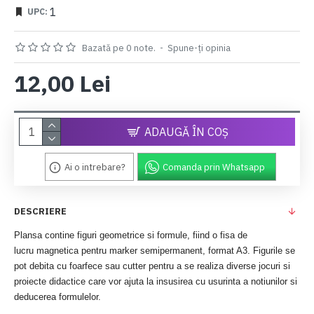
1
UPC:
Bazată pe 0 note.
-
Spune-ţi opinia
12,00 Lei
ADAUGĂ ÎN COŞ
Ai o intrebare?
Comanda prin Whatsapp
DESCRIERE
Plansa contine figuri geometrice si formule, fiind o fisa de
lucru
magnetica pentru marker semipermanent, format A3. Figurile se
pot debita cu foarfece sau cutter pentru a se realiza diverse jocuri si
proiecte didactice care vor ajuta la insusirea cu usurinta a notiunilor si
deducerea formulelor.