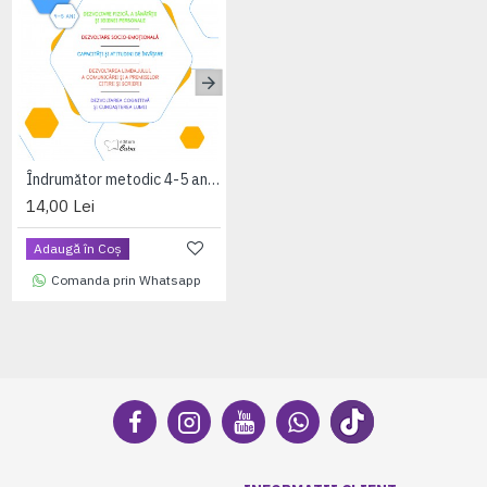
Îndrumător metodic 4-5 ani - Alfi ne învață
Îndrumător metodic 5-6 ani - Alfi ne învață
14,00 Lei
18,00 Lei
Adaugă în Coş
Comanda prin Whatsapp
Comanda prin Whatsapp