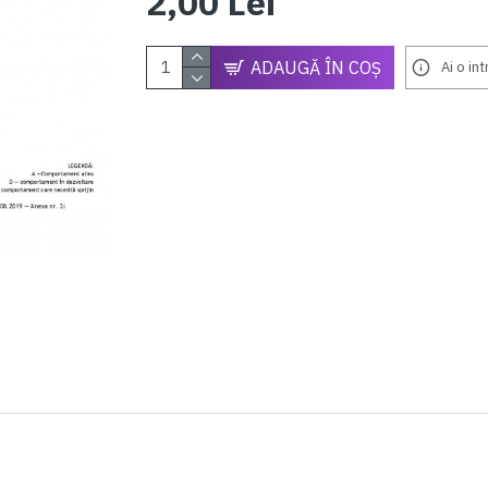
2,00 Lei
ADAUGĂ ÎN COŞ
Ai o in