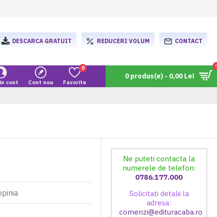
DESCARCA GRATUIT
REDUCERI VOLUM
CONTACT
0
0 produs(e) - 0,00 Lei
in cont
Cont nou
Favorite
Ne puteti contacta la
numerele de telefon:
0786.177.000
opinia
Solicitati detalii la
adresa:
comenzi@edituracaba.ro