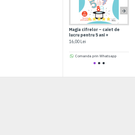
Magia cifrelor – caiet de
Ma
lucru pentru 5 ani +
luc
16,00 Lei
18,
Comanda prin Whatsapp