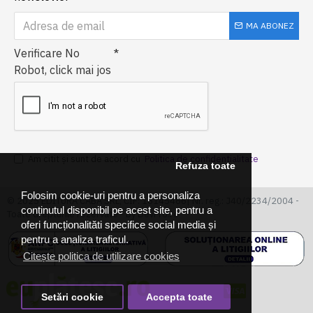
MA ABONEZ
Verificare No
Robot, click mai jos
Am citit şi sunt de acord cu
Politica de confidentialitate
Refuza toate
Folosim cookie-uri pentru a personaliza
© 2025 EDITURA CABA SRL, CIF: 16145466| Nr. reg.: J40/2234/2004 -
conținutul disponibil pe acest site, pentru a
Toate drepturile rezervate - by DevPro.ro
oferi funcționalităti specifice social media și
pentru a analiza traficul.
Citește politica de utilizare cookies
Setări cookie
Accepta toate