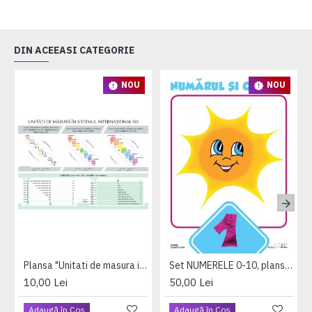
DIN ACEEASI CATEGORIE
NOU
NOU
Plansa "Unitati de masura in sistemul international" A3 (plastifiata cu 2 benzi magnetice pe verso)
Set NUMERELE 0-10, planse format A3, plastifiate (+1 folie magnetica dreptunghiulara cadou)
10,00 Lei
50,00 Lei
Adaugă în Coş
Adaugă în Coş