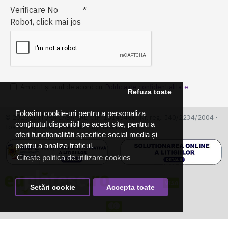
Verificare No
Robot, click mai jos
Am citit şi sunt de acord cu
Politica de confidentialitate
Refuza toate
Folosim cookie-uri pentru a personaliza
© 2025 EDITURA CABA SRL, CIF: 16145466| Nr. reg.: J40/2234/2004 -
conținutul disponibil pe acest site, pentru a
Toate drepturile rezervate - by DevPro.ro
oferi funcționalităti specifice social media și
pentru a analiza traficul.
Citește politica de utilizare cookies
Setări cookie
Accepta toate