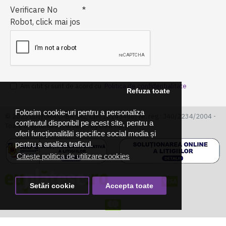
Verificare No
Robot, click mai jos
Am citit şi sunt de acord cu
Politica de confidentialitate
Refuza toate
Folosim cookie-uri pentru a personaliza
© 2025 EDITURA CABA SRL, CIF: 16145466| Nr. reg.: J40/2234/2004 -
conținutul disponibil pe acest site, pentru a
Toate drepturile rezervate - by DevPro.ro
oferi funcționalităti specifice social media și
pentru a analiza traficul.
Citește politica de utilizare cookies
Setări cookie
Accepta toate