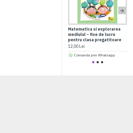
Matematica si explorarea
Ac
mediului – fise de lucru
pr
pentru clasa pregatitoare
5 a
12,00 Lei
24,
Comanda prin Whatsapp