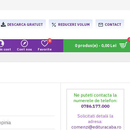
DESCARCA GRATUIT
REDUCERI VOLUM
CONTACT
0
0 produs(e) - 0,00 Lei
in cont
Cont nou
Favorite
Ne puteti contacta la
numerele de telefon:
0786.177.000
Solicitati detalii la
adresa:
opinia
comenzi@edituracaba.ro