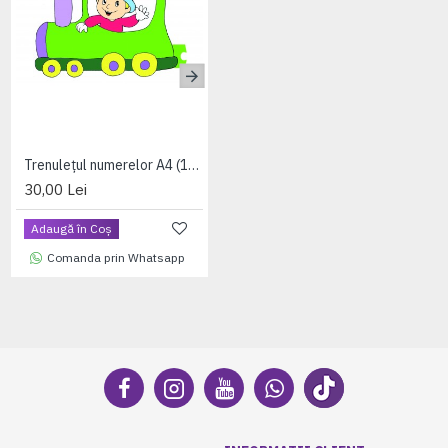
Trenulețul numerelor A4 (12 planse color + 12 fise de lucru) +1 folie magnetica dreptunghiulara cadou
Tabla educativa multifunctionala (format A4)
30,00 Lei
30,00 Lei
Adaugă în Coş
Adaugă în Coş
Comanda prin Whatsapp
Comanda prin Whatsapp