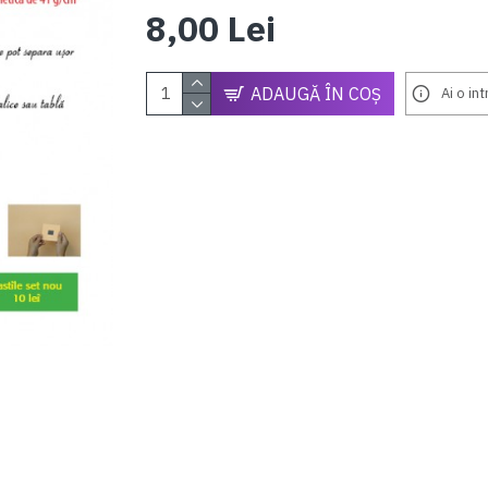
8,00 Lei
ADAUGĂ ÎN COŞ
Ai o in