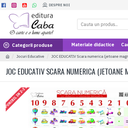
DESPRE NOI
Materiale didactice
Ca
Categorii produse
Jocuri Educative
JOC EDUCATIV Scara numerica (jetoane magn
JOC EDUCATIV SCARA NUMERICA (JETOANE 
DISPONIBIL IN 2-3 ZILE