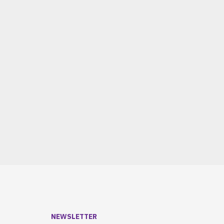
Tabla educativa multifunctionala (format A2)
90,00 Lei
Comanda prin Whatsapp
NEWSLETTER