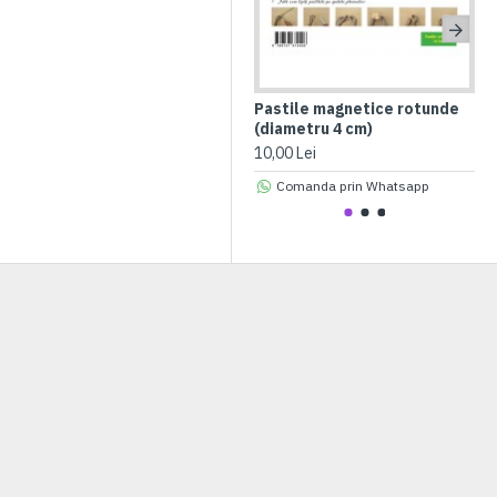
Pastile magnetice rotunde
In
(diametru 4 cm)
ne
10,00 Lei
22,
Comanda prin Whatsapp
PRE-COMANDA