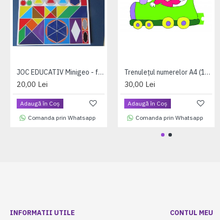
JOC EDUCATIV Minigeo - forme si culori (jetoane magnetice)
Trenulețul numerelor A4 (12 planse color + 12 fise de lucru) +1 folie magnetica dreptunghiulara cadou
20,00 Lei
30,00 Lei
Adaugă în Coş
Adaugă în Coş
Comanda prin Whatsapp
Comanda prin Whatsapp
INFORMATII UTILE
CONTUL MEU