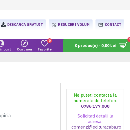
DESCARCA GRATUIT
REDUCERI VOLUM
CONTACT
0
0 produs(e) - 0,00 Lei
in cont
Cont nou
Favorite
Ne puteti contacta la
numerele de telefon:
0786.177.000
opinia
Solicitati detalii la
adresa:
comenzi@edituracaba.ro