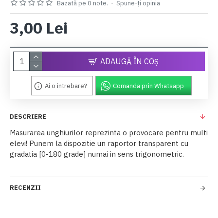
Bazată pe 0 note.
-
Spune-ţi opinia
3,00 Lei
ADAUGĂ ÎN COŞ
Ai o intrebare?
Comanda prin Whatsapp
DESCRIERE
Masurarea unghiurilor reprezinta o provocare pentru multi
elevi! Punem la dispozitie un raportor transparent cu
gradatia [0-180 grade] numai in sens trigonometric.
RECENZII