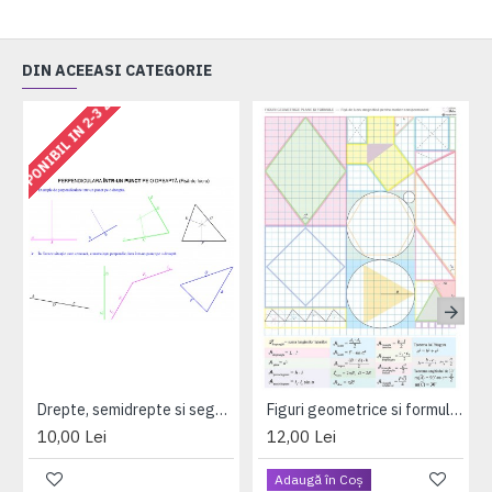
DIN ACEEASI CATEGORIE
DISPONIBIL IN 2-3 ZILE
DISPO
Drepte, semidrepte si segmente - fise de lucru
Figuri geometrice si formule - fisa de lucru magnetica si plastifiata (A3)
10,00 Lei
12,00 Lei
Adaugă în Coş