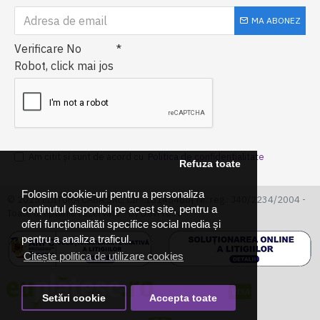
MA ABONEZ
Verificare No
Robot, click mai jos
Am citit şi sunt de acord cu
Politica de confidentialitate
Refuza toate
Folosim cookie-uri pentru a personaliza
© 2025 EDITURA CABA SRL, CIF: 16145466| Nr. reg.: J40/2234/2004 -
conținutul disponibil pe acest site, pentru a
Toate drepturile rezervate - by DevPro.ro
oferi funcționalităti specifice social media și
pentru a analiza traficul.
Citește politica de utilizare cookies
Setări cookie
Accepta toate