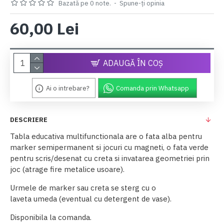
Bazată pe 0 note.
-
Spune-ţi opinia
60,00 Lei
ADAUGĂ ÎN COŞ
Ai o intrebare?
Comanda prin Whatsapp
DESCRIERE
Tabla educativa multifunctionala are o fata alba pentru
marker semipermanent si jocuri cu magneti, o fata verde
pentru scris/desenat cu creta si invatarea geometriei prin
joc (atrage fire metalice usoare).
Urmele de marker sau creta se sterg cu o
laveta umeda (eventual cu detergent de vase).
Disponibila la comanda.