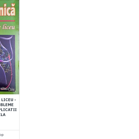
LICEU -
OBLEME
PLICATII
ILA
pp