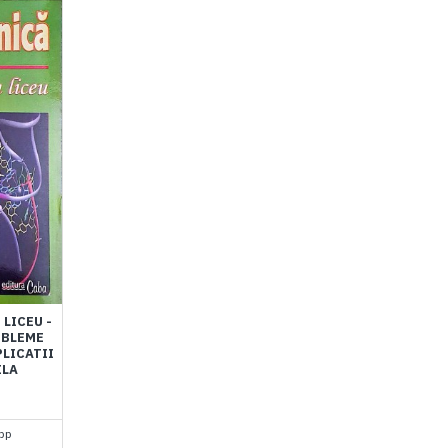
LICEU -
OBLEME
PLICATII
ILA
pp