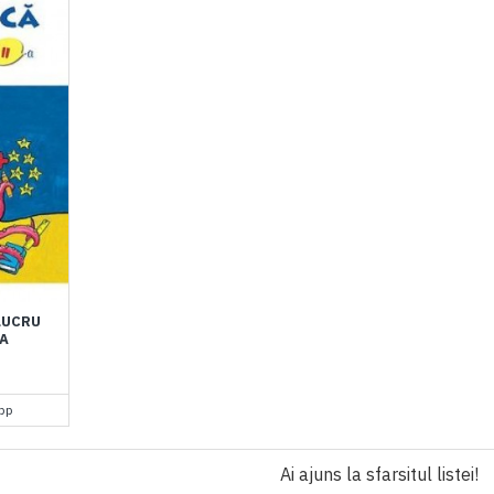
LUCRU
-A
pp
Ai ajuns la sfarsitul listei!