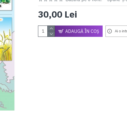
30,00 Lei
ADAUGĂ ÎN COŞ
Ai o in