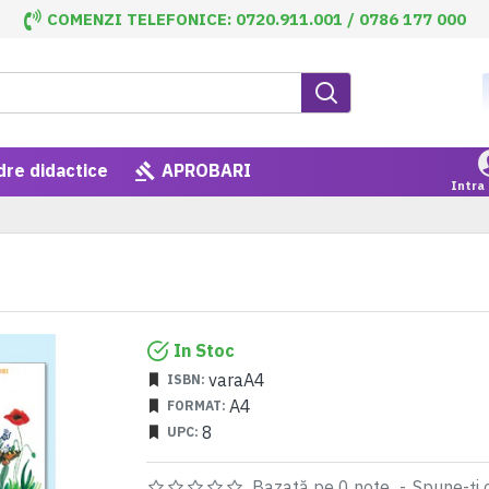
COMENZI TELEFONICE: 0720.911.001 / 0786 177 000
dre didactice
APROBARI
Intra 
In Stoc
varaA4
ISBN:
A4
FORMAT:
8
UPC:
Bazată pe 0 note.
-
Spune-ţi 