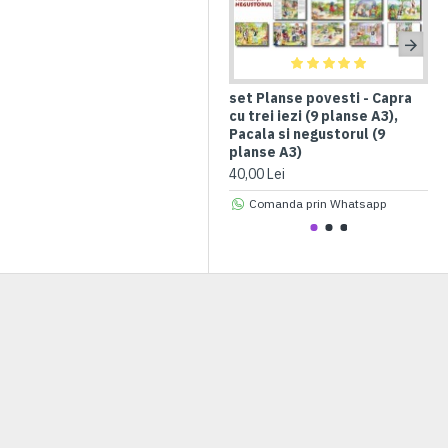
set Planse povesti - Capra
Se
cu trei iezi (9 planse A3),
fo
Pacala si negustorul (9
ma
planse A3)
ca
40,00 Lei
30,
Comanda prin Whatsapp