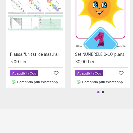
Plansa "Unitati de masura in sistemul international" A4 (plastifiata cu 2 benzi magnetice pe verso)
Set NUMERELE 0-10, planse format A4, plastifiate (+1 folie magnetica dreptunghiulara cadou)
5,00 Lei
30,00 Lei
Adaugă în Coş
Adaugă în Coş
Comanda prin Whatsapp
Comanda prin Whatsapp