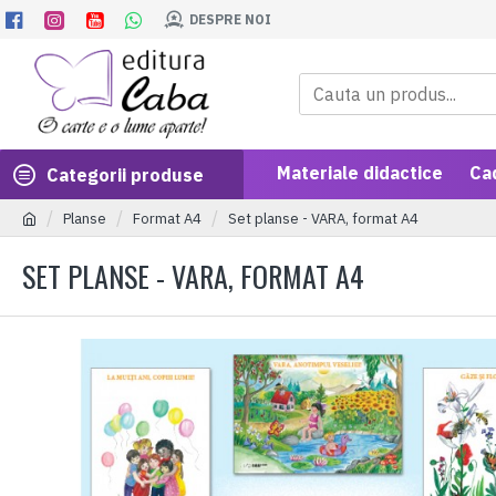
DESPRE NOI
Materiale didactice
Ca
Categorii produse
Planse
Format A4
Set planse - VARA, format A4
SET PLANSE - VARA, FORMAT A4