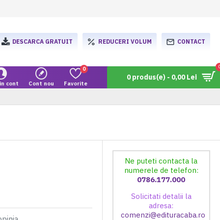
DESCARCA GRATUIT
REDUCERI VOLUM
CONTACT
0
0 produs(e) - 0,00 Lei
in cont
Cont nou
Favorite
Ne puteti contacta la
numerele de telefon:
0786.177.000
Solicitati detalii la
adresa:
comenzi@edituracaba.ro
opinia