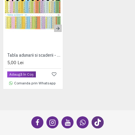
Tabla adunarii si scaderii - A4 (plastifiata+2 benzi magnetice pe verso)
Tabla înmulțirii și tabla împărțirii - A4 (plastifiata+2 benzi magnetice pe verso)
5,00 Lei
5,00 Lei
Adaugă în Coş
Adaugă în Coş
Comanda prin Whatsapp
Comanda prin Whatsapp