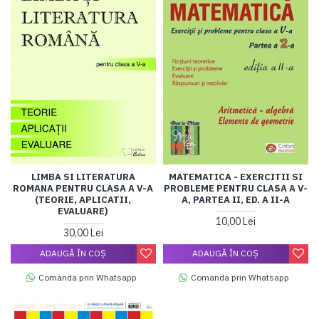
LIMBA SI LITERATURA
MATEMATICA - EXERCITII SI
ROMANA PENTRU CLASA A V-A
PROBLEME PENTRU CLASA A V-
(TEORIE, APLICATII,
A, PARTEA II, ED. A II-A
EVALUARE)
10,00 Lei
30,00 Lei
ADAUGĂ ÎN COŞ
ADAUGĂ ÎN COŞ
Comanda prin Whatsapp
Comanda prin Whatsapp