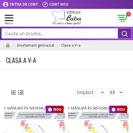
INTRA IN CONT
CONT NOU
0
Invatamant gimnazial
Clasa a V-a
CLASA A V-A
NOU
NOU