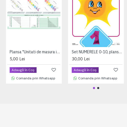
Plansa "Unitati de masura in sistemul international" A4 (plastifiata cu 2 benzi magnetice pe verso)
Set NUMERELE 0-10, planse format A4, plastifiate (+1 folie magnetica dreptunghiulara cadou)
5,00 Lei
30,00 Lei
Adaugă în Coş
Adaugă în Coş
Comanda prin Whatsapp
Comanda prin Whatsapp