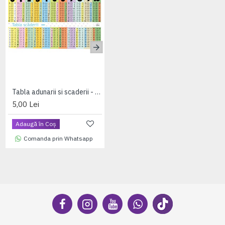
Tabla adunarii si scaderii - A4 (plastifiata+2 benzi magnetice pe verso)
Tabla înmulțirii și tabla împărțirii - A4 (plastifiata+2 benzi magnetice pe verso)
5,00 Lei
5,00 Lei
Adaugă în Coş
Adaugă în Coş
Comanda prin Whatsapp
Comanda prin Whatsapp