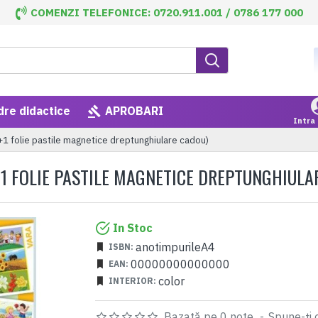
COMENZI TELEFONICE: 0720.911.001 / 0786 177 000
dre didactice
APROBARI
Intra 
1 folie pastile magnetice dreptunghiulare cadou)
+1 FOLIE PASTILE MAGNETICE DREPTUNGHIULA
In Stoc
anotimpurileA4
ISBN:
00000000000000
EAN:
color
INTERIOR:
Bazată pe 0 note.
-
Spune-ţi 