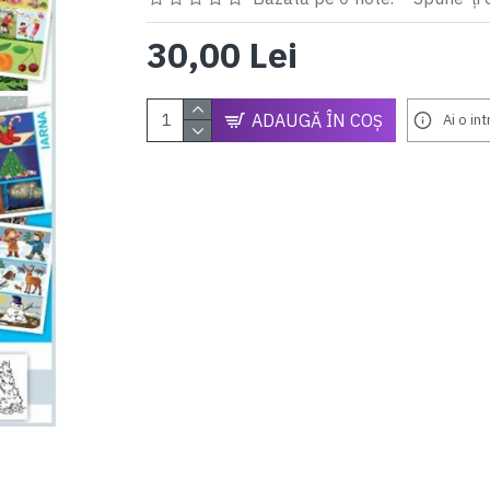
30,00 Lei
ADAUGĂ ÎN COŞ
Ai o in