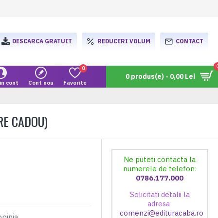
DESCARCA GRATUIT
REDUCERI VOLUM
CONTACT
0
0 produs(e) - 0,00 Lei
in cont
Cont nou
Favorite
RE CADOU)
Ne puteti contacta la
numerele de telefon:
0786.177.000
Solicitati detalii la
adresa:
comenzi@edituracaba.ro
opinia