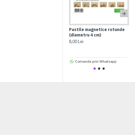
Pastile magnetice rotunde
JO
(diametru 4 cm)
nu
ma
8,00 Lei
30,
Comanda prin Whatsapp